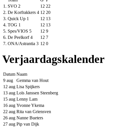
1.
SVO 2
12
22
2.
De Korfrakkers 4
12
20
3.
Quick Up 1
12
13
4.
TOG 1
12
13
5.
Spes/VIOS 5
12
9
6.
De Peelkorf 4
12
7
7.
ONA/Astrantia 3
12
0
Verjaardagskalender
Datum
Naam
9 aug
Gemma van Hout
12 aug
Lisa Spijkers
13 aug
Loïs Janssen Steenberg
15 aug
Lenny Lam
16 aug
Yvonne Ykema
22 aug
Rita van Griensven
26 aug
Nanne Bueters
27 aug
Pip van Dijk