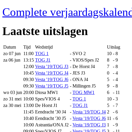
Complete verjaardagskalen
Laatste uitslagen
Datum
Tijd
Wedstrijd
Uitslag
zo 07 jun
11:00
TOG 1
-
SVO 2
10
-
8
za 06 jun
13:15
TOG J1
-
VIOS/Spes J2
8
-
9
12:00
Vesta '19/TOG J3
-
De Horst J4
7
-
8
10:45
Vesta '19/TOG J4
-
JES J3
0
-
4
09:30
Vesta '19/TOG J6
-
ONA J4
5
-
4
09:30
Vesta '19/TOG J5
-
Millingen J5
9
-
8
wo 03 jun
20:00
Diosa MW1
-
TOG MW1
6
-
11
zo 31 mei
10:00
Spes/VIOS 4
-
TOG 1
10
-
3
za 30 mei
13:00
De Horst J1
-
TOG J1
5
-
7
11:45
Eendracht '30 J4
-
Vesta '19/TOG J4
2
-
6
10:40
Eendracht '30 J5
-
Vesta '19/TOG J6
11
-
6
10:00
Astrantia/ONA J2
-
Vesta '19/TOG J3
1
-
9
09:00
Spes/VIOS J7
-
Vesta '19/TOG J5
3
-
11