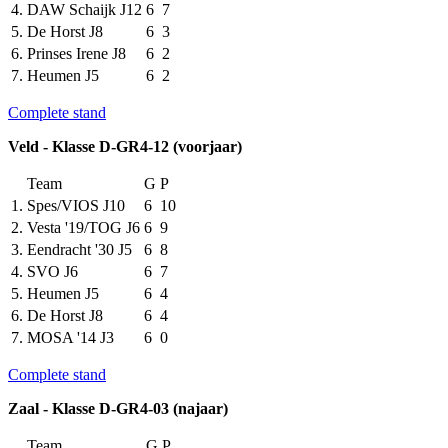
4.
DAW Schaijk J12
6
7
5.
De Horst J8
6
3
6.
Prinses Irene J8
6
2
7.
Heumen J5
6
2
Complete stand
Veld - Klasse D-GR4-12 (voorjaar)
Team
G
P
1.
Spes/VIOS J10
6
10
2.
Vesta '19/TOG J6
6
9
3.
Eendracht '30 J5
6
8
4.
SVO J6
6
7
5.
Heumen J5
6
4
6.
De Horst J8
6
4
7.
MOSA '14 J3
6
0
Complete stand
Zaal - Klasse D-GR4-03 (najaar)
Team
G
P