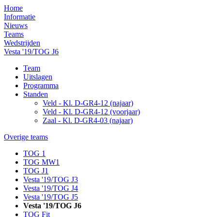
Home
Informatie
Nieuws
Teams
Wedstrijden
Vesta '19/TOG J6
Team
Uitslagen
Programma
Standen
Veld - Kl. D-GR4-12 (najaar)
Veld - Kl. D-GR4-12 (voorjaar)
Zaal - Kl. D-GR4-03 (najaar)
Overige teams
TOG 1
TOG MW1
TOG J1
Vesta '19/TOG J3
Vesta '19/TOG J4
Vesta '19/TOG J5
Vesta '19/TOG J6
TOG Fit