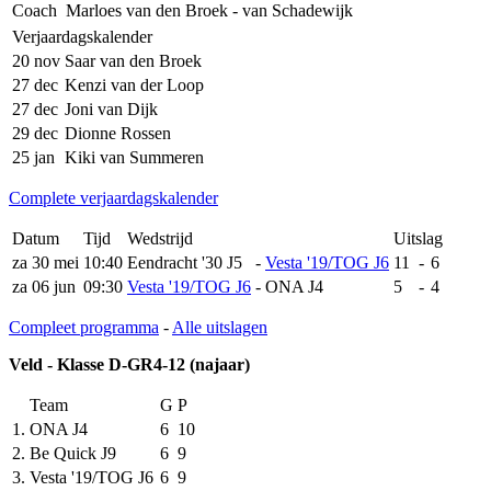
Coach
Marloes van den Broek - van Schadewijk
Verjaardagskalender
20 nov
Saar van den Broek
27 dec
Kenzi van der Loop
27 dec
Joni van Dijk
29 dec
Dionne Rossen
25 jan
Kiki van Summeren
Complete verjaardagskalender
Datum
Tijd
Wedstrijd
Uitslag
za 30 mei
10:40
Eendracht '30 J5
-
Vesta '19/TOG J6
11
-
6
za 06 jun
09:30
Vesta '19/TOG J6
-
ONA J4
5
-
4
Compleet programma
-
Alle uitslagen
Veld - Klasse D-GR4-12 (najaar)
Team
G
P
1.
ONA J4
6
10
2.
Be Quick J9
6
9
3.
Vesta '19/TOG J6
6
9